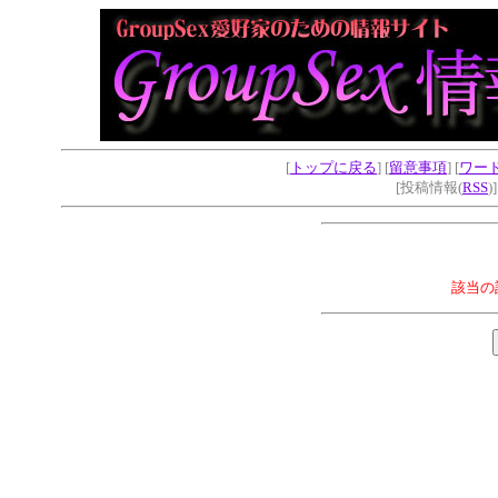
[
トップに戻る
] [
留意事項
] [
ワー
[投稿情報(
RSS
)
該当の