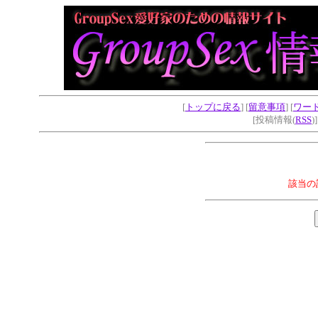
[
トップに戻る
] [
留意事項
] [
ワー
[投稿情報(
RSS
)
該当の