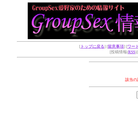
[
トップに戻る
] [
留意事項
] [
ワー
[投稿情報(
RSS
)
該当の