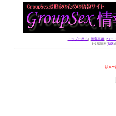
[
トップに戻る
] [
留意事項
] [
ワー
[投稿情報(
RSS
)
該当の