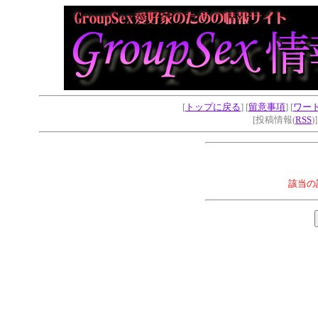
[
トップに戻る
] [
留意事項
] [
ワー
[投稿情報(
RSS
)
該当の