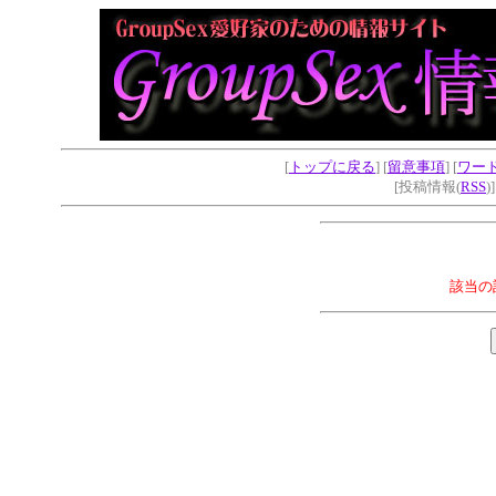
[
トップに戻る
] [
留意事項
] [
ワー
[投稿情報(
RSS
)
該当の