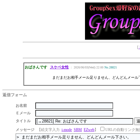
[
おばさんです
スケベ女性
： 2026/06/03(Wed) 22:00
No.28821
まだまだお相手メール足りません、どんどんメール
返信フォーム
お名前
Ｅメール
タイトル
メッセージ
【絵文字入力
i-mode
SBM
EZweb
】
URLの自動リンク無