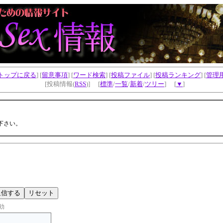
トップに戻る
] [
留意事項
] [
ワード検索
] [
投稿ファイル
] [
投稿ランキング
] [
管理
[投稿情報(
RSS
)] [
標準
/
一覧
/
新着
/
ツリー
] [
▼
]
下さい。
効