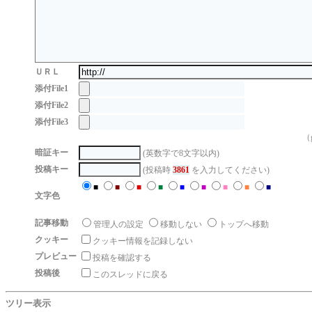
ＵＲＬ
添付File1
添付File2
添付File3
（g
暗証キー
(英数字で8文字以内)
投稿キー
(投稿時
3861
を入力してください)
■
■
■
■
■
■
■
■
■
文字色
記事移動
管理人の設定
移動しない
トップへ移動
クッキー
クッキー情報を記録しない
プレビュー
投稿を確認する
投稿後
このスレッドに戻る
ツリー表示