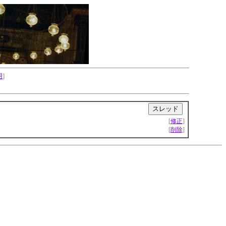
用
]
|
[
修正
]
[
削除
]