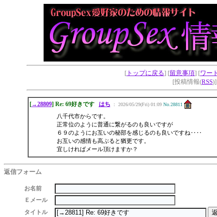
[
トップに戻る
] [
留意事項
] [
ワー
[投稿情報(
RSS
)
[
→28809
] Re: 69好きです
はち
： 2026/05/29(Fri) 01:09
No.28811
八千代市からです。
正常位のように普通に繋がるのも良いですが
６９のようにお互いの秘部を感じるのも良いですね‥‥
お互いの感情も高ぶると猶更です。
宜しければメール頂けますか？
返信フォーム
お名前
Ｅメール
タイトル