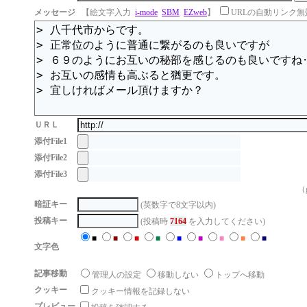
メッセージ
【絵文字入力
i-mode
SBM
EZweb
】
URLの自動リンク無
ＵＲＬ
添付File1
添付File2
添付File3
（g
暗証キー
(英数字で8文字以内)
投稿キー
(投稿時
7164
を入力してください)
■
■
■
■
■
■
■
■
■
文字色
記事移動
管理人の設定
移動しない
トップへ移動
クッキー
クッキー情報を記録しない
プレビュー