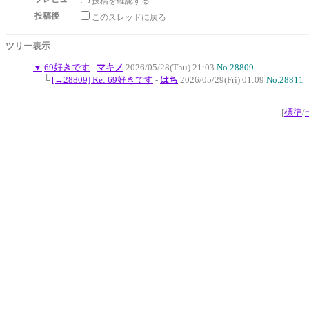
投稿を確認する
投稿後
このスレッドに戻る
ツリー表示
▼
69好きです
-
マキノ
2026/05/28(Thu) 21:03
No.28809
└
[→28809] Re: 69好きです
-
はち
2026/05/29(Fri) 01:09
No.28811
[
標準
/