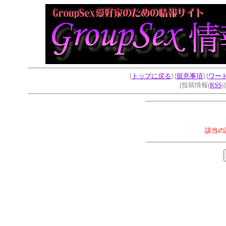
[
トップに戻る
] [
留意事項
] [
ワー
[投稿情報(
RSS
)
該当の