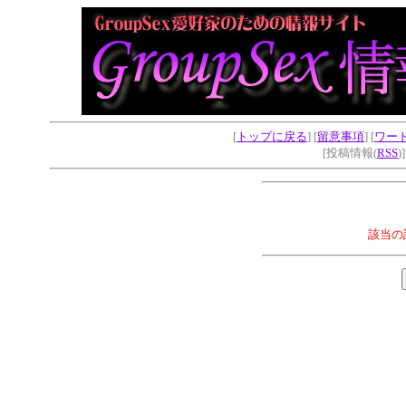
[
トップに戻る
] [
留意事項
] [
ワー
[投稿情報(
RSS
)
該当の