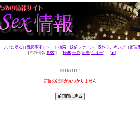
トップに戻る
] [
留意事項
] [
ワード検索
] [
投稿ファイル
] [
投稿ランキング
] [
管理
[投稿情報(
RSS
)] [
標準
/
一覧
/
新着
/
ツリー
] [
▼
]
ERROR !
該当の記事が見つかりません