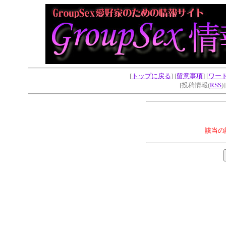
[
トップに戻る
] [
留意事項
] [
ワー
[投稿情報(
RSS
)
該当の