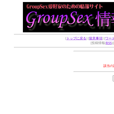
[
トップに戻る
] [
留意事項
] [
ワー
[投稿情報(
RSS
)
該当の