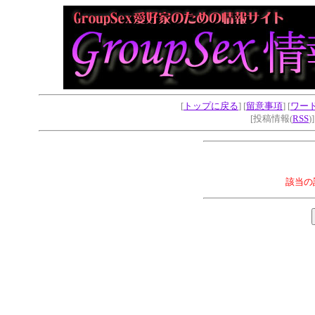
[
トップに戻る
] [
留意事項
] [
ワー
[投稿情報(
RSS
)
該当の