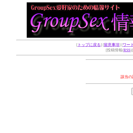
[
トップに戻る
] [
留意事項
] [
ワー
[投稿情報(
RSS
)
該当の