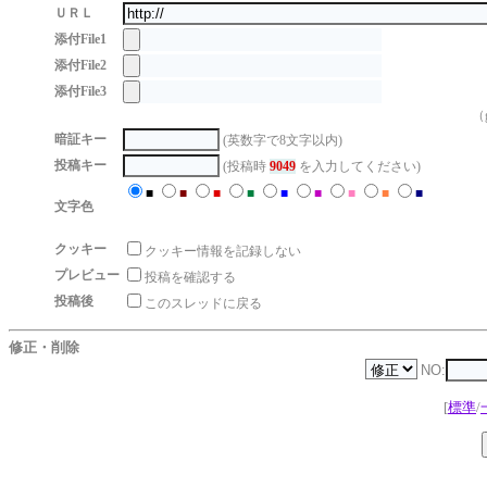
ＵＲＬ
添付File1
添付File2
添付File3
（g
暗証キー
(英数字で8文字以内)
投稿キー
(投稿時
9049
を入力してください)
■
■
■
■
■
■
■
■
■
文字色
クッキー
クッキー情報を記録しない
プレビュー
投稿を確認する
投稿後
このスレッドに戻る
修正・削除
NO:
[
標準
/