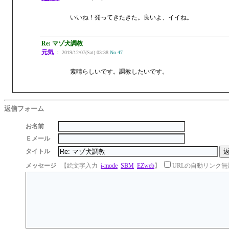
いいね！発ってきたきた。良いよ、イイね。
Re: マゾ犬調教
元気
： 2019/12/07(Sat) 03:38
No.47
素晴らしいです。調教したいです。
返信フォーム
お名前
Ｅメール
タイトル
メッセージ
【絵文字入力
i-mode
SBM
EZweb
】
URLの自動リンク無