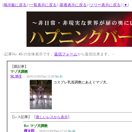
[
掲示板に戻る
] [
一覧表示に戻る
] [
新着表示に戻る
] [
ツリー表示に戻る
] [
▼
]
- 記事No.
45
の全体表示です。
返信フォーム
から返信出来ます。 -
【親記事】
マゾ犬調教
SLAVE
： 2019/12/05(Thu) 12:09
No.45
コスプレ乳首調教にあえぐマゾ犬。
【レス記事】
【
新しいレスから表示
】
Re: マゾ犬調教
権太郎
： 2019/12/05(Thu) 17:22
No.46