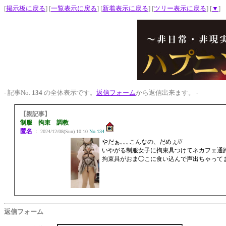
[
掲示板に戻る
] [
一覧表示に戻る
] [
新着表示に戻る
] [
ツリー表示に戻る
] [
▼
]
- 記事No.
134
の全体表示です。
返信フォーム
から返信出来ます。 -
【親記事】
制服 拘束 調教
匿名
： 2024/12/08(Sun) 10:10
No.134
やだぁ｡｡｡こんなの、だめぇ///
いやがる制服女子に拘束具つけてネカフェ通
拘束具がおま◯こに食い込んで声出ちゃって
返信フォーム