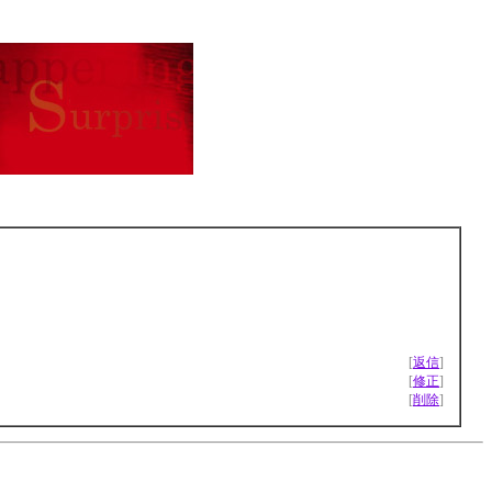
[
返信
]
[
修正
]
[
削除
]