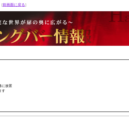
 [
前画面に戻る
]
路に放置
ます