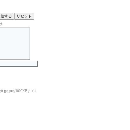
効
if jpg png/1000KBまで）