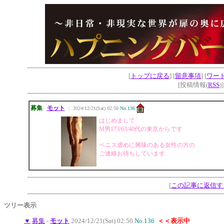
[
トップに戻る
] [
留意事項
] [
ワー
[投稿情報(
RSS
)
募集
モット
： 2024/12/21(Sat) 02:50
No.136
はじめまして
M男173/63/40代の東京からです
ペニス虐めに興味のある女性の方の
ご連絡お待ちしています
[
この記事に返信す
ツリー表示
▼
募集
-
モット
2024/12/21(Sat) 02:50
No.136
＜＜表示中