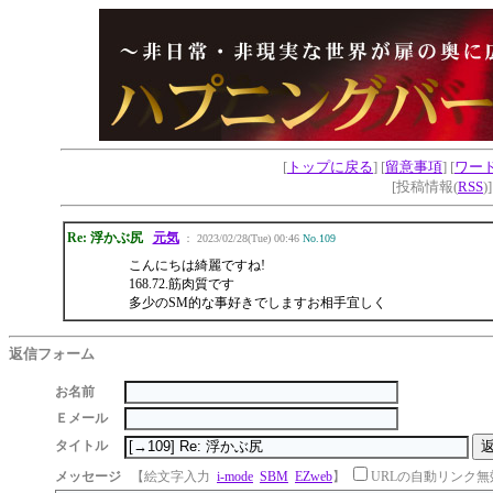
[
トップに戻る
] [
留意事項
] [
ワー
[投稿情報(
RSS
)
Re: 浮かぶ尻
元気
： 2023/02/28(Tue) 00:46
No.109
こんにちは綺麗ですね!
168.72.筋肉質です
多少のSM的な事好きでしますお相手宜しく
返信フォーム
お名前
Ｅメール
タイトル
メッセージ
【絵文字入力
i-mode
SBM
EZweb
】
URLの自動リンク無