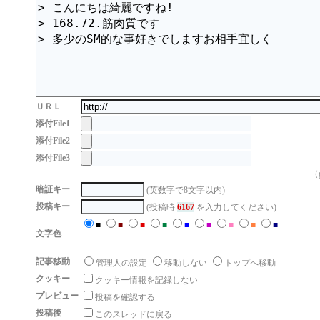
ＵＲＬ
添付File1
添付File2
添付File3
（g
暗証キー
(英数字で8文字以内)
投稿キー
(投稿時
6167
を入力してください)
■
■
■
■
■
■
■
■
■
文字色
記事移動
管理人の設定
移動しない
トップへ移動
クッキー
クッキー情報を記録しない
プレビュー
投稿を確認する
投稿後
このスレッドに戻る