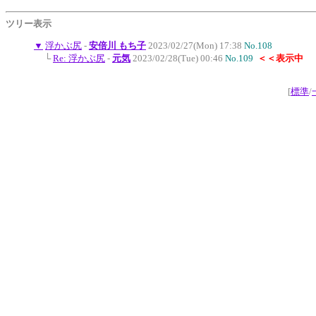
ツリー表示
▼
浮かぶ尻
-
安倍川 もち子
2023/02/27(Mon) 17:38
No.108
└
Re: 浮かぶ尻
-
元気
2023/02/28(Tue) 00:46
No.109
＜＜表示中
[
標準
/