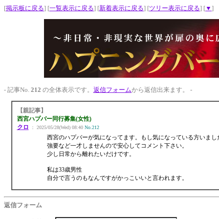
[
掲示板に戻る
] [
一覧表示に戻る
] [
新着表示に戻る
] [
ツリー表示に戻る
] [
▼
]
- 記事No.
212
の全体表示です。
返信フォーム
から返信出来ます。 -
【親記事】
西宮ハプバー同行募集(女性)
クロ
： 2025/05/28(Wed) 08:40
No.212
西宮のハプバーが気になってます。もし気になっている方いまし
強要など一才しませんので安心してコメント下さい。
少し日常から離れたいだけです。
私は33歳男性
自分で言うのもなんですがかっこいいと言われます。
返信フォーム