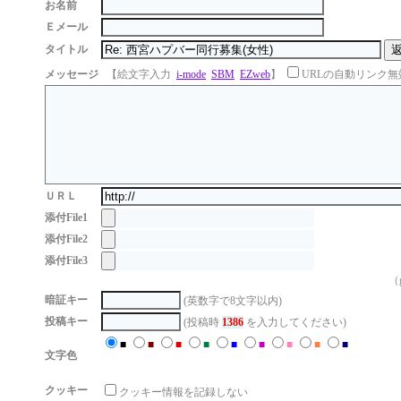
お名前
Ｅメール
タイトル
メッセージ
【絵文字入力
i-mode
SBM
EZweb
】
URLの自動リンク無
ＵＲＬ
添付File1
添付File2
添付File3
（g
暗証キー
(英数字で8文字以内)
投稿キー
(投稿時
1386
を入力してください)
■
■
■
■
■
■
■
■
■
文字色
クッキー
クッキー情報を記録しない