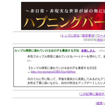
[
トップに戻る
] [
留意事項
] [
ワー
[投稿情報(
RSS
)
カップル喫茶に連れていける女の子を量産する方法
名無しさん
： 2026/0
本気でカップル喫茶に連れていけるパートナーを増やして、
い。
【カップル喫茶に連れていける女の子を量産する方法】
→
https://tqv.jp/u/tapi/a/L0lDcTzu/v6a0jrsg
今のうちに手に取って、早速今週末から実践してみるのもア
女性を丁重に扱いながら、自分の性活をアップデートしたい
[
この記事に返信す
[
標準
/