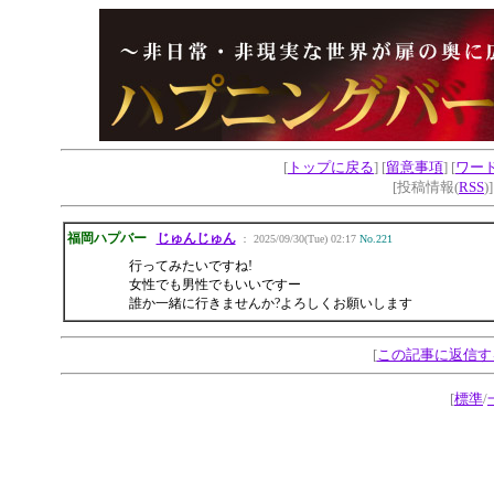
[
トップに戻る
] [
留意事項
] [
ワー
[投稿情報(
RSS
)
福岡ハプバー
じゅんじゅん
： 2025/09/30(Tue) 02:17
No.221
行ってみたいですね!
女性でも男性でもいいですー
誰か一緒に行きませんか?よろしくお願いします
[
この記事に返信す
[
標準
/