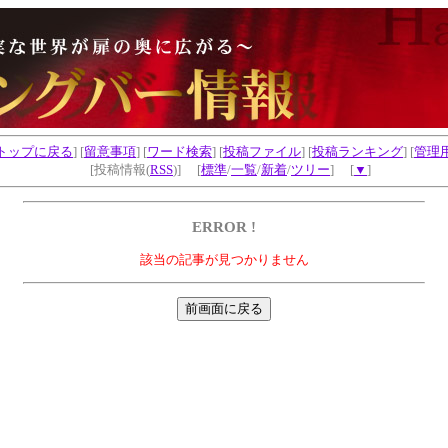
トップに戻る
] [
留意事項
] [
ワード検索
] [
投稿ファイル
] [
投稿ランキング
] [
管理
[投稿情報(
RSS
)] [
標準
/
一覧
/
新着
/
ツリー
] [
▼
]
ERROR !
該当の記事が見つかりません