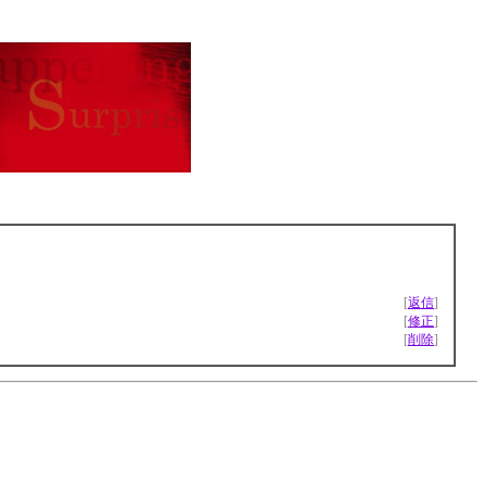
[
返信
]
[
修正
]
[
削除
]