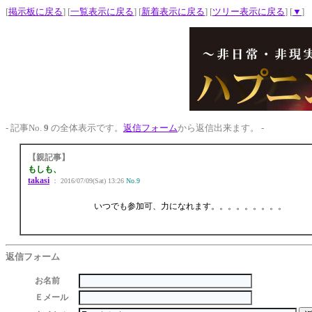
[
掲示板に戻る
] [
一覧表示に戻る
] [
新着表示に戻る
] [
ツリー表示に戻る
] [
▼
]
- 記事No.
9
の全体表示です。
返信フォーム
から返信出来ます。 -
【親記事】
もしも、
takasi
： 2016/07/09(Sat) 13:26
No.9
いつでも参加可、力になれます。。。。。。。。。
返信フォーム
お名前
Ｅメール