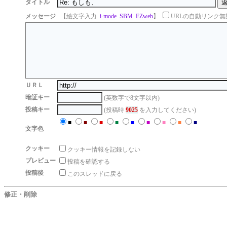
タイトル
メッセージ
【絵文字入力
i-mode
SBM
EZweb
】
URLの自動リンク無
ＵＲＬ
暗証キー
(英数字で8文字以内)
投稿キー
(投稿時
9025
を入力してください)
■
■
■
■
■
■
■
■
■
文字色
クッキー
クッキー情報を記録しない
プレビュー
投稿を確認する
投稿後
このスレッドに戻る
修正・削除