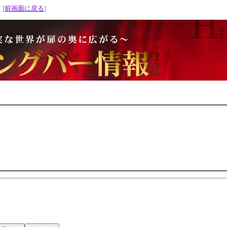
 [
前画面に戻る
]