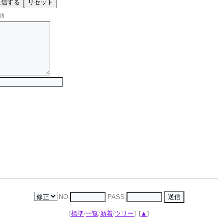
効
NO:
PASS:
[
標準
/
一覧
/
新着
/
ツリー
]
[
▲
]