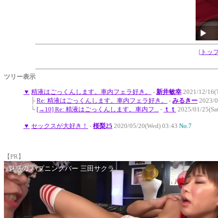
[
トッ
ツリー表示
▼
精液はごっくんします。車内フェラ好き。
-
新井敏幸
2021/12/16(
├
Re: 精液はごっくんします。車内フェラ好き。
-
みるきー
2023/0
└
[→10] Re: 精液はごっくんします。車内フ...
-
ｔｔ
2025/01/25(Sa
▼
セックスが大好き！
-
桜梨25
2020/05/20(Wed) 03:43
No.7
【PR】