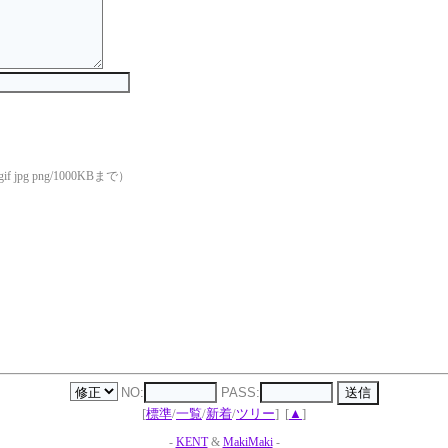
if jpg png/1000KBまで）
NO:
PASS:
[
標準
/
一覧
/
新着
/
ツリー
]
[
▲
]
-
KENT
&
MakiMaki
-