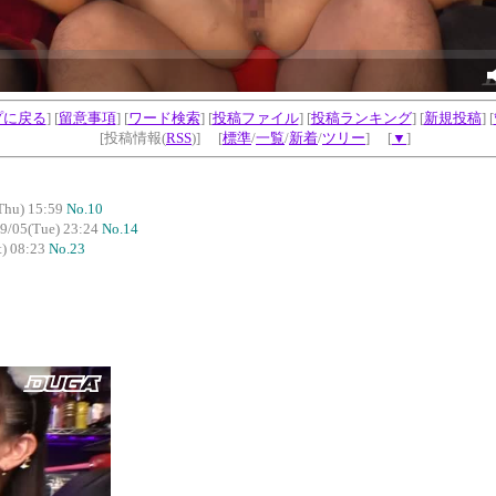
プに戻る
] [
留意事項
] [
ワード検索
] [
投稿ファイル
] [
投稿ランキング
] [
新規投稿
] [
[投稿情報(
RSS
)] [
標準
/
一覧
/
新着
/
ツリー
] [
▼
]
Thu) 15:59
No.10
9/05(Tue) 23:24
No.14
t) 08:23
No.23