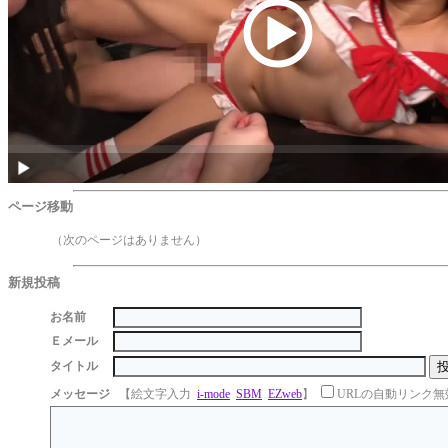
ページ移動
（次のページはありません）
新規投稿
お名前
Ｅメール
タイトル
メッセージ
【絵文字入力
i-mode
SBM
EZweb
】
URLの自動リンク無