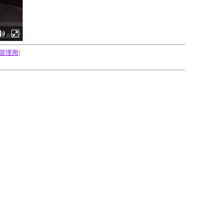
管理用
]