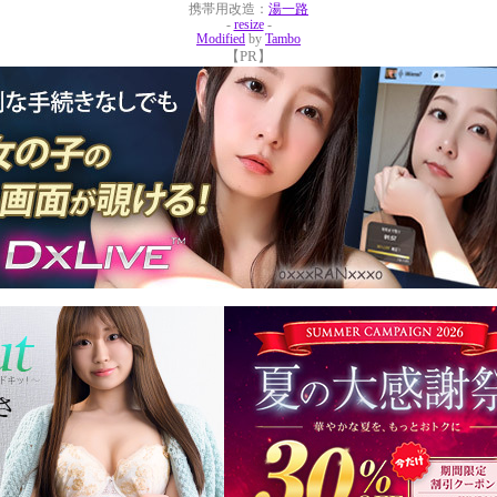
携帯用改造：
湯一路
-
resize
-
Modified
by
Tambo
【PR】