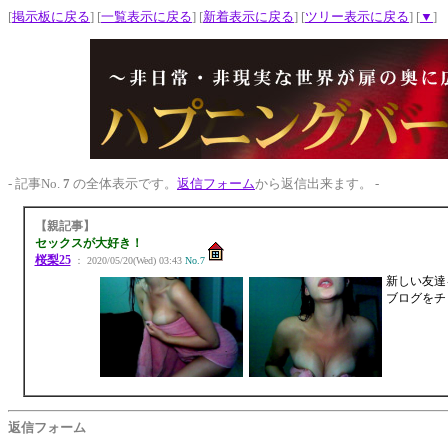
[
掲示板に戻る
] [
一覧表示に戻る
] [
新着表示に戻る
] [
ツリー表示に戻る
] [
▼
]
- 記事No.
7
の全体表示です。
返信フォーム
から返信出来ます。 -
【親記事】
セックスが大好き！
桜梨25
： 2020/05/20(Wed) 03:43
No.7
新しい友達
ブログをチ
返信フォーム