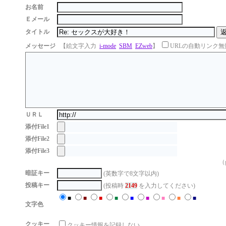
お名前
Ｅメール
タイトル
メッセージ
【絵文字入力
i-mode
SBM
EZweb
】
URLの自動リンク無
ＵＲＬ
添付File1
添付File2
添付File3
（g
暗証キー
(英数字で8文字以内)
投稿キー
(投稿時
2149
を入力してください)
■
■
■
■
■
■
■
■
■
文字色
クッキー
クッキー情報を記録しない