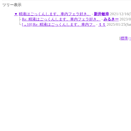
ツリー表示
▼
精液はごっくんします。車内フェラ好き。
-
新井敏幸
2021/12/16(
├
Re: 精液はごっくんします。車内フェラ好き。
-
みるきー
2023/0
└
[→10] Re: 精液はごっくんします。車内フ...
-
ｔｔ
2025/01/25(Sa
[
標準
/