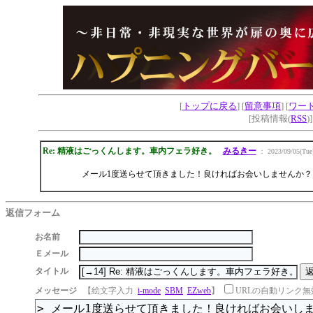
[
トップに戻る
] [
留意事項
] [
ワー
[投稿情報(
RSS
)
Re: 精液はごっくんします。車内フェラ好き。
みるきー
： 2023/09/05(Tue)
メール1度送らせて頂きました！良ければお会いしませんか？
返信フォーム
お名前
Ｅメール
タイトル
メッセージ
【絵文字入力
i-mode
SBM
EZweb
】
URLの自動リンク無