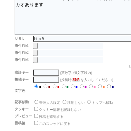
ＵＲＬ
添付File1
添付File2
添付File3
（g
暗証キー
(英数字で8文字以内)
投稿キー
(投稿時
3545
を入力してください)
■
■
■
■
■
■
■
■
■
文字色
記事移動
管理人の設定
移動しない
トップへ移動
クッキー
クッキー情報を記録しない
プレビュー
投稿を確認する
投稿後
このスレッドに戻る