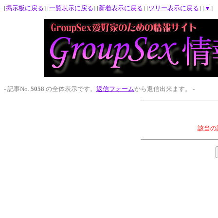
[
掲示板に戻る
] [
一覧表示に戻る
] [
新着表示に戻る
] [
ツリー表示に戻る
] [
▼
]
- 記事No.
5058
の全体表示です。
返信フォーム
から返信出来ます。 -
該当の