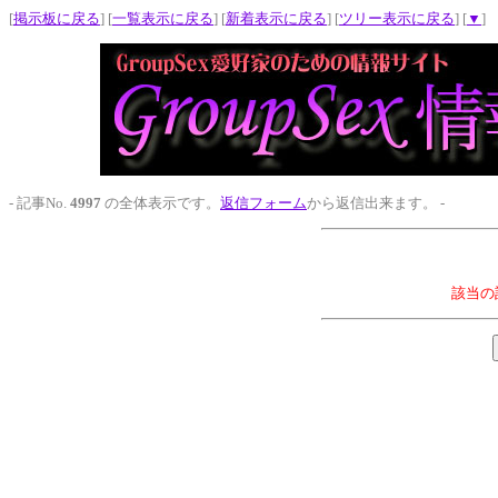
[
掲示板に戻る
] [
一覧表示に戻る
] [
新着表示に戻る
] [
ツリー表示に戻る
] [
▼
]
- 記事No.
4997
の全体表示です。
返信フォーム
から返信出来ます。 -
該当の