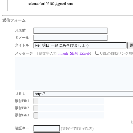
sakurakiku102102あgmail.com
返信フォーム
お名前
Ｅメール
タイトル
メッセージ
【絵文字入力
i-mode
SBM
EZweb
】
URLの自動リンク無
ＵＲＬ
添付File1
添付File2
添付File3
（g
暗証キー
(英数字で8文字以内)