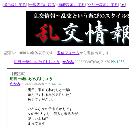
[
掲示板に戻る
] [
一覧表示に戻る
] [
新着表示に戻る
] [
ツリー表示に戻る
] [
▼
]
- 記事No.
1056
の全体表示です。
返信フォーム
から返信出来ます。 -
明日 一緒にあそびましょう
-
かなみ
2026/03/07(Sat) 21:20
No.1056
【親記事】
明日 一緒にあそびましょう
かなみ
： 2026/03/07(Sat) 21:20
No.1056
明日、東京で私たちと一緒に
遊んでくれる単独男性いたら
教えてください。
いろんな女の子来るかもです
女の子1人より、何人も来る方が
楽しいよね??
まってます