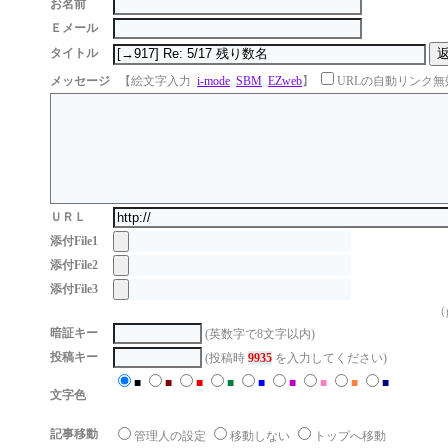
お名前
Ｅメール
タイトル
メッセージ
【絵文字入力
i-mode
SBM
EZweb
】
URLの自動リンク無
ＵＲＬ
添付File1
添付File2
添付File3
（g
暗証キー
(英数字で8文字以内)
投稿キー
(投稿時
9935
を入力してください)
■
■
■
■
■
■
■
■
■
文字色
記事移動
管理人の設定
移動しない
トップへ移動