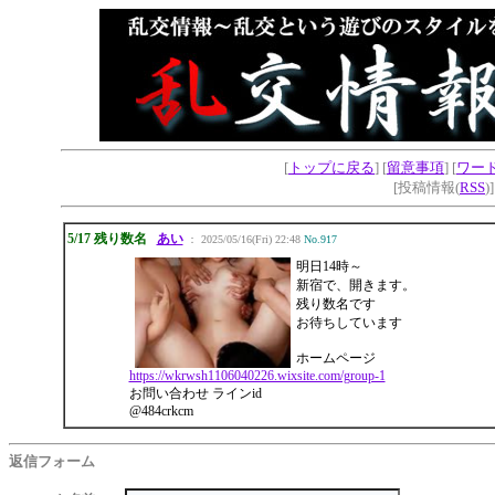
[
トップに戻る
] [
留意事項
] [
ワー
[投稿情報(
RSS
)
5/17 残り数名
あい
： 2025/05/16(Fri) 22:48
No.917
明日14時～
新宿で、開きます。
残り数名です
お待ちしています
ホームページ
https://wkrwsh1106040226.wixsite.com/group-1
お問い合わせ ラインid
@484crkcm
返信フォーム