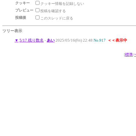
クッキー
クッキー情報を記録しない
プレビュー
投稿を確認する
投稿後
このスレッドに戻る
ツリー表示
▼
5/17 残り数名
-
あい
2025/05/16(Fri) 22:48
No.917
＜＜表示中
[
標準
/