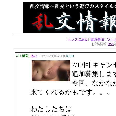
[
トップに戻る
] [
留意事項
] [
ワー
[投稿情報(
RSS
)
7/12 新宿
あい
： 2025/07/10(Thu) 10:31
No.944
7/12回 キャ
追加募集しま
今回、なかな
来てくれるかもです。。。
わたしたちは