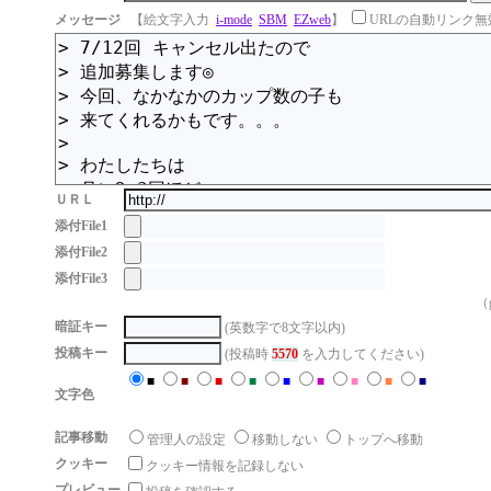
メッセージ
【絵文字入力
i-mode
SBM
EZweb
】
URLの自動リンク無
ＵＲＬ
添付File1
添付File2
添付File3
（g
暗証キー
(英数字で8文字以内)
投稿キー
(投稿時
5570
を入力してください)
■
■
■
■
■
■
■
■
■
文字色
記事移動
管理人の設定
移動しない
トップへ移動
クッキー
クッキー情報を記録しない
プレビュー