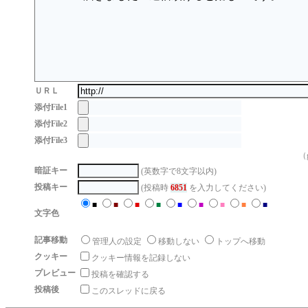
ＵＲＬ
添付File1
添付File2
添付File3
（g
暗証キー
(英数字で8文字以内)
投稿キー
(投稿時
6851
を入力してください)
■
■
■
■
■
■
■
■
■
文字色
記事移動
管理人の設定
移動しない
トップへ移動
クッキー
クッキー情報を記録しない
プレビュー
投稿を確認する
投稿後
このスレッドに戻る