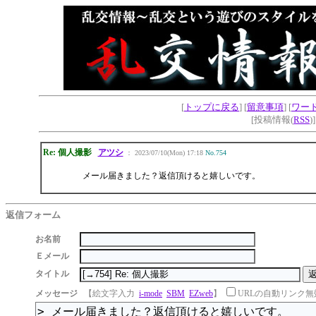
[
トップに戻る
] [
留意事項
] [
ワー
[投稿情報(
RSS
)
Re: 個人撮影
アツシ
： 2023/07/10(Mon) 17:18
No.754
メール届きました？返信頂けると嬉しいです。
返信フォーム
お名前
Ｅメール
タイトル
メッセージ
【絵文字入力
i-mode
SBM
EZweb
】
URLの自動リンク無