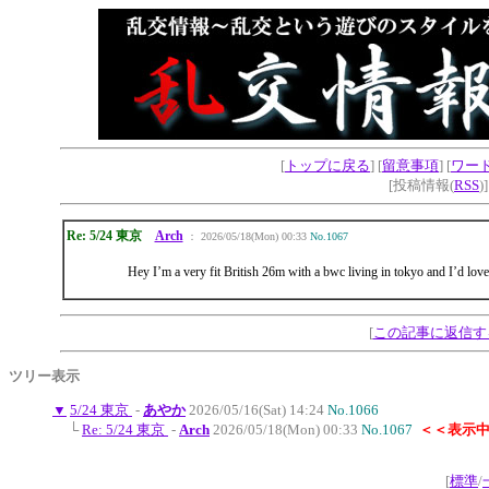
[
トップに戻る
] [
留意事項
] [
ワー
[投稿情報(
RSS
)
Re: 5/24 東京
Arch
： 2026/05/18(Mon) 00:33
No.1067
Hey I’m a very fit British 26m with a bwc living in tokyo and I’d love
[
この記事に返信す
ツリー表示
▼
5/24 東京
-
あやか
2026/05/16(Sat) 14:24
No.1066
└
Re: 5/24 東京
-
Arch
2026/05/18(Mon) 00:33
No.1067
＜＜表示
[
標準
/