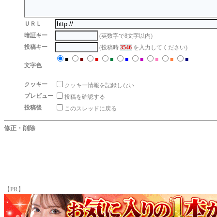
ＵＲＬ
暗証キー
(英数字で8文字以内)
投稿キー
(投稿時
3546
を入力してください)
■
■
■
■
■
■
■
■
■
文字色
クッキー
クッキー情報を記録しない
プレビュー
投稿を確認する
投稿後
このスレッドに戻る
修正・削除
【PR】