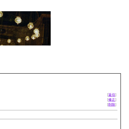
[
返信
]
[
修正
]
[
削除
]