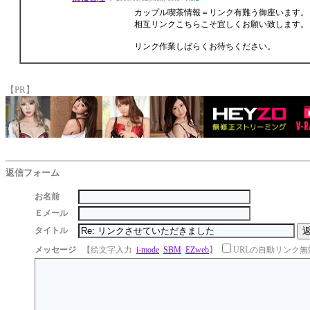
カップル喫茶情報＝リンク有難う御座います。
相互リンクこちらこそ宜しくお願い致します。
リンク作業しばらくお待ちください。
【PR】
返信フォーム
お名前
Ｅメール
タイトル
メッセージ
【絵文字入力
i-mode
SBM
EZweb
】
URLの自動リンク無