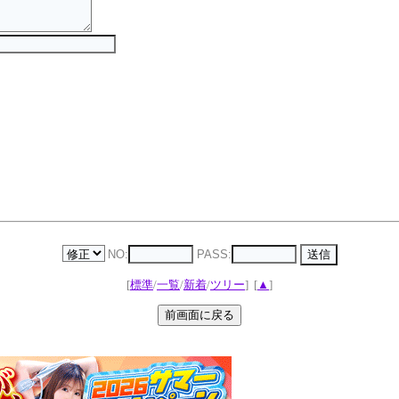
NO:
PASS:
[
標準
/
一覧
/
新着
/
ツリー
]
[
▲
]