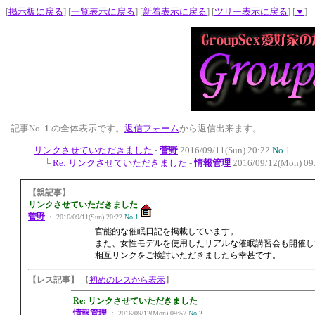
[
掲示板に戻る
] [
一覧表示に戻る
] [
新着表示に戻る
] [
ツリー表示に戻る
] [
▼
]
- 記事No.
1
の全体表示です。
返信フォーム
から返信出来ます。 -
リンクさせていただきました
-
菅野
2016/09/11(Sun) 20:22
No.1
└
Re: リンクさせていただきました
-
情報管理
2016/09/12(Mon) 09
【親記事】
リンクさせていただきました
菅野
： 2016/09/11(Sun) 20:22
No.1
官能的な催眠日記を掲載しています。
また、女性モデルを使用したリアルな催眠講習会も開催し
相互リンクをご検討いただきましたら幸甚です。
【レス記事】
【
初めのレスから表示
】
Re: リンクさせていただきました
情報管理
： 2016/09/12(Mon) 09:57
No.2