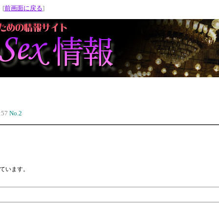
 [
前画面に戻る
]
:57
No.2
ています。