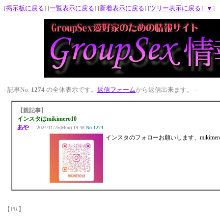
[
掲示板に戻る
] [
一覧表示に戻る
] [
新着表示に戻る
] [
ツリー表示に戻る
] [
▼
]
- 記事No.
1274
の全体表示です。
返信フォーム
から返信出来ます。 -
【親記事】
インスタはmikimero10
あや
： 2024/11/25(Mon) 19:48
No.1274
インスタのフォローお願いします、mikimer
【PR】