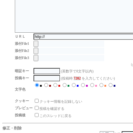
ＵＲＬ
添付File1
添付File2
添付File3
（g
暗証キー
(英数字で8文字以内)
投稿キー
(投稿時
7202
を入力してください)
■
■
■
■
■
■
■
■
■
文字色
クッキー
クッキー情報を記録しない
プレビュー
投稿を確認する
投稿後
このスレッドに戻る
修正・削除