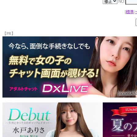
NO:
[
標準
/
【PR】