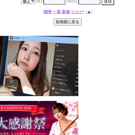
NO:
PASS:
[
標準
/
一覧
/
新着
/
ツリー
]
[
▲
]