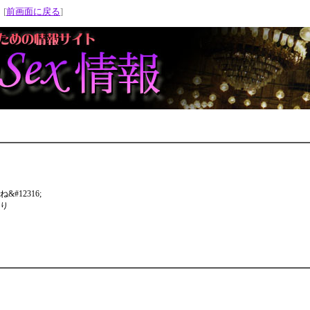
 [
前画面に戻る
]
12316;
り