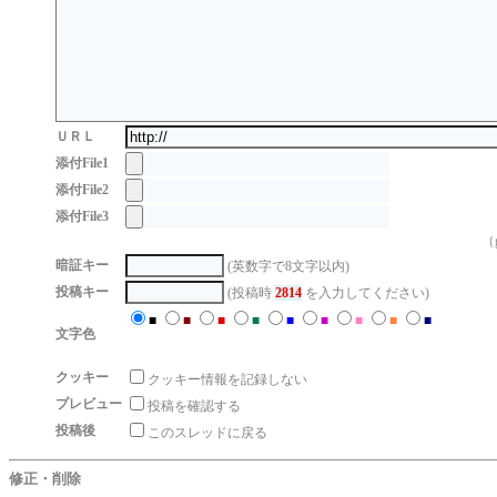
ＵＲＬ
添付File1
添付File2
添付File3
（g
暗証キー
(英数字で8文字以内)
投稿キー
(投稿時
2814
を入力してください)
■
■
■
■
■
■
■
■
■
文字色
クッキー
クッキー情報を記録しない
プレビュー
投稿を確認する
投稿後
このスレッドに戻る
修正・削除