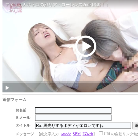
返信フォーム
お名前
Ｅメール
タイトル
メッセージ
【絵文字入力
i-mode
SBM
EZweb
】
URLの自動リンク無