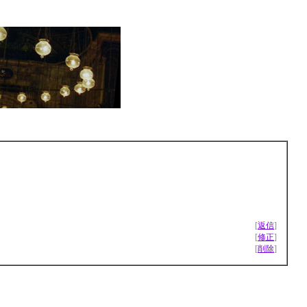
[
返信
]
[
修正
]
[
削除
]