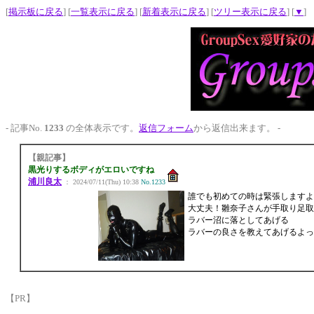
[
掲示板に戻る
] [
一覧表示に戻る
] [
新着表示に戻る
] [
ツリー表示に戻る
] [
▼
]
- 記事No.
1233
の全体表示です。
返信フォーム
から返信出来ます。 -
【親記事】
黒光りするボディがエロいですね
浦川良太
： 2024/07/11(Thu) 10:38
No.1233
誰でも初めての時は緊張しますよね&#
大丈夫！雛奈子さんが手取り足取
ラバー沼に落としてあげる
ラバーの良さを教えてあげるよっ
【PR】