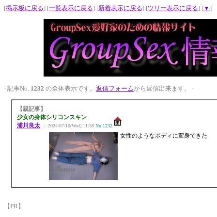
[
掲示板に戻る
] [
一覧表示に戻る
] [
新着表示に戻る
] [
ツリー表示に戻る
] [
▼
]
- 記事No.
1232
の全体表示です。
返信フォーム
から返信出来ます。 -
【親記事】
少女の身体シリコンスキン
浦川良太
： 2024/07/10(Wed) 11:58
No.1232
女性のようなボディに変身できた
【PR】