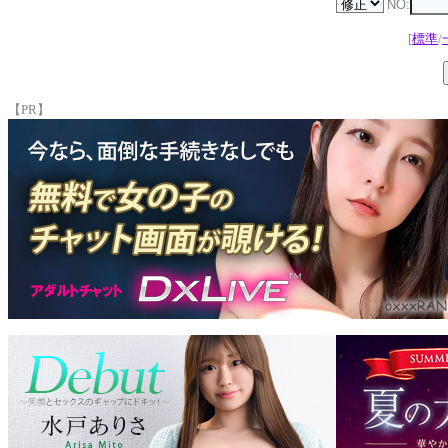
NO:
[
標準
/
【PR】