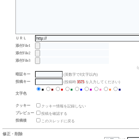
ＵＲＬ
添付File1
添付File2
添付File3
（g
暗証キー
(英数字で8文字以内)
投稿キー
(投稿時
3575
を入力してください)
■
■
■
■
■
■
■
■
■
文字色
クッキー
クッキー情報を記録しない
プレビュー
投稿を確認する
投稿後
このスレッドに戻る
修正・削除