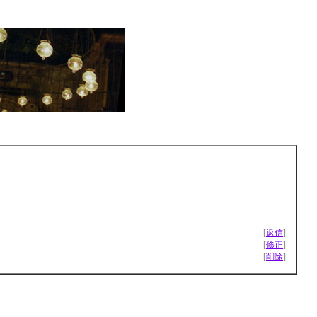
[
返信
]
[
修正
]
[
削除
]