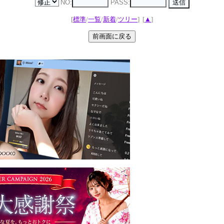
NO:
PASS:
[
標準
/
一覧
/
新着
/
ツリー
]
[
▲
]