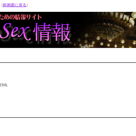
 [
前画面に戻る
]
16;