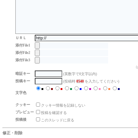
ＵＲＬ
添付File1
添付File2
添付File3
（g
暗証キー
(英数字で8文字以内)
投稿キー
(投稿時
0540
を入力してください)
■
■
■
■
■
■
■
■
■
文字色
クッキー
クッキー情報を記録しない
プレビュー
投稿を確認する
投稿後
このスレッドに戻る
修正・削除