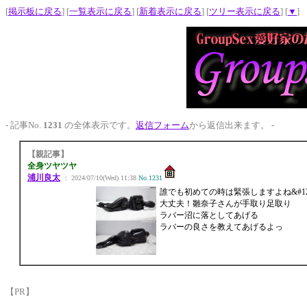
[
掲示板に戻る
] [
一覧表示に戻る
] [
新着表示に戻る
] [
ツリー表示に戻る
] [
▼
]
- 記事No.
1231
の全体表示です。
返信フォーム
から返信出来ます。 -
【親記事】
全身ツヤツヤ
浦川良太
： 2024/07/10(Wed) 11:38
No.1231
誰でも初めての時は緊張しますよね&#123
大丈夫！雛奈子さんが手取り足取り
ラバー沼に落としてあげる
ラバーの良さを教えてあげるよっ
【PR】