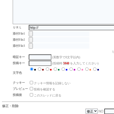
ＵＲＬ
添付File1
添付File2
添付File3
（g
暗証キー
(英数字で8文字以内)
投稿キー
(投稿時
5940
を入力してください)
■
■
■
■
■
■
■
■
■
文字色
クッキー
クッキー情報を記録しない
プレビュー
投稿を確認する
投稿後
このスレッドに戻る
修正・削除
NO: