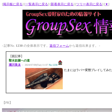
[
掲示板に戻る
] [
一覧表示に戻る
] [
新着表示に戻る
] [
ツリー表示に戻る
] [
▼
]
- 記事No.
1230
の全体表示です。
返信フォーム
から返信出来ます。 -
【親記事】
聖水奴隷への道
浦川良太
： 2024/07/09(Tue) 11:07
No.1230
たまにはラバー変態プレイしてみた
【PR】