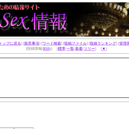
トップに戻る
] [
留意事項
] [
ワード検索
] [
投稿ファイル
] [
投稿ランキング
] [
管理
[投稿情報(
RSS
)] [
標準
/
一覧
/
新着
/
ツリー
] [
▼
]