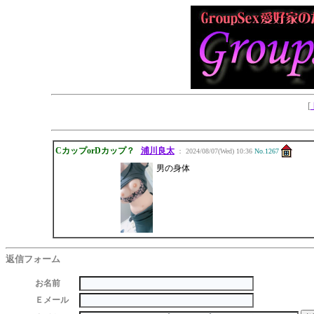
[
CカップorDカップ？
浦川良太
： 2024/08/07(Wed) 10:36
No.1267
男の身体
返信フォーム
お名前
Ｅメール