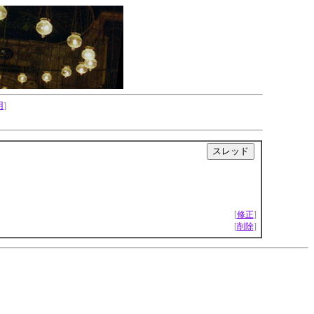
用
]
|
[
修正
]
[
削除
]