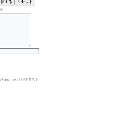
効
if jpg png/1000KBまで）