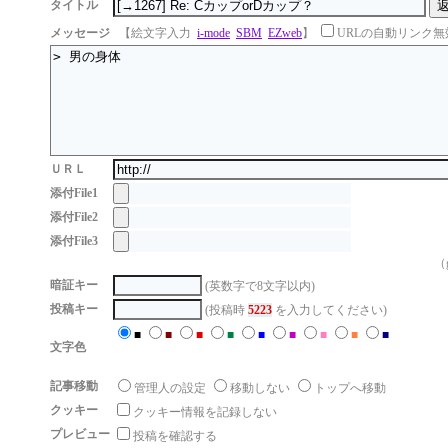
タイトル
メッセージ
【絵文字入力
i-mode
SBM
EZweb
】
URLの自動リンク無
ＵＲＬ
添付File1
添付File2
添付File3
（g
暗証キー
(英数字で8文字以内)
投稿キー
(投稿時
5223
を入力してください)
■
■
■
■
■
■
■
■
■
文字色
記事移動
管理人の設定
移動しない
トップへ移動
クッキー
クッキー情報を記録しない
プレビュー
投稿を確認する