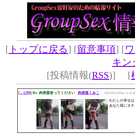
[
トップに戻る
] [
留意事項
] [
ワ
キン
[投稿情報(
RSS
)] [
[
→1299
] Re: 肉便器使ってください
肉便器くみこ
： 2025/09/23(Tue) 12:10
N
わたしの幸せは
あなた様にオチ