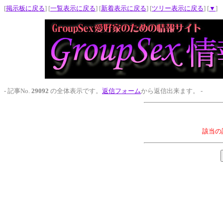
[
掲示板に戻る
] [
一覧表示に戻る
] [
新着表示に戻る
] [
ツリー表示に戻る
] [
▼
]
- 記事No.
29092
の全体表示です。
返信フォーム
から返信出来ます。 -
該当の