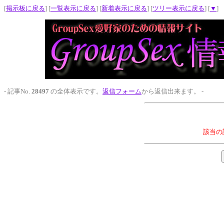
[
掲示板に戻る
] [
一覧表示に戻る
] [
新着表示に戻る
] [
ツリー表示に戻る
] [
▼
]
- 記事No.
28497
の全体表示です。
返信フォーム
から返信出来ます。 -
該当の