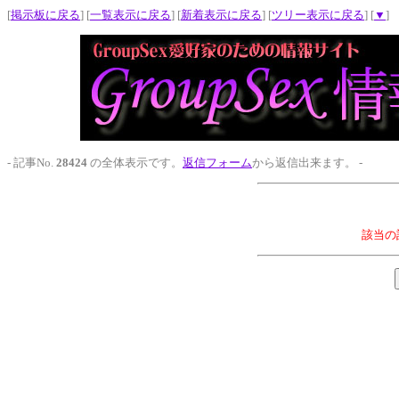
[
掲示板に戻る
] [
一覧表示に戻る
] [
新着表示に戻る
] [
ツリー表示に戻る
] [
▼
]
- 記事No.
28424
の全体表示です。
返信フォーム
から返信出来ます。 -
該当の