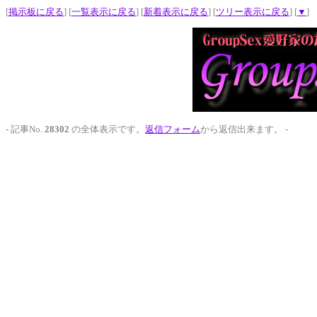
[
掲示板に戻る
] [
一覧表示に戻る
] [
新着表示に戻る
] [
ツリー表示に戻る
] [
▼
]
- 記事No.
28302
の全体表示です。
返信フォーム
から返信出来ます。 -