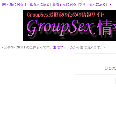
[
掲示板に戻る
] [
一覧表示に戻る
] [
新着表示に戻る
] [
ツリー表示に戻る
] [
▼
]
- 記事No.
28301
の全体表示です。
返信フォーム
から返信出来ます。 -
該当の