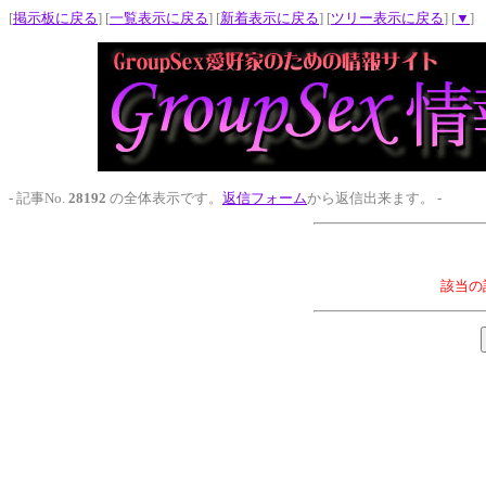
[
掲示板に戻る
] [
一覧表示に戻る
] [
新着表示に戻る
] [
ツリー表示に戻る
] [
▼
]
- 記事No.
28192
の全体表示です。
返信フォーム
から返信出来ます。 -
該当の