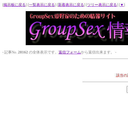
[
掲示板に戻る
] [
一覧表示に戻る
] [
新着表示に戻る
] [
ツリー表示に戻る
] [
▼
]
- 記事No.
28162
の全体表示です。
返信フォーム
から返信出来ます。 -
該当の