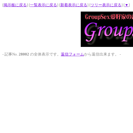
[
掲示板に戻る
] [
一覧表示に戻る
] [
新着表示に戻る
] [
ツリー表示に戻る
] [
▼
]
- 記事No.
28002
の全体表示です。
返信フォーム
から返信出来ます。 -